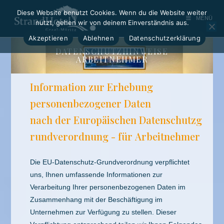
Diese Website benutzt Cookies. Wenn du die Website weiter
MENÜ
nutzt, gehen wir von deinem Einverständnis aus.
Akzeptieren
Ablehnen
Datenschutzerklärung
DATENSCHUTZHINWEISE
ARBEITNEHMER
Information zur Erhebung
personenbezogener Daten
nach der Europäischen Datenschutzg
rundverordnung - für Arbeitnehmer
Die EU-Datenschutz-Grundverordnung verpflichtet
uns, Ihnen umfassende Informationen zur
Verarbeitung Ihrer personenbezogenen Daten im
Zusammenhang mit der Beschäftigung im
Unternehmen zur Verfügung zu stellen. Dieser